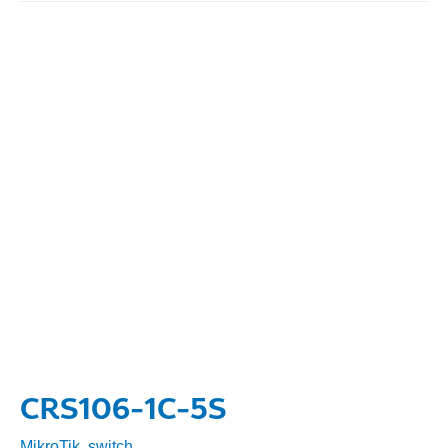
CRS106-1C-5S
MikroTik
,
switch